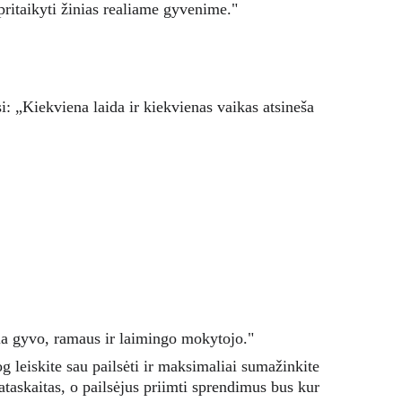
pritaikyti žinias realiame gyvenime."
i: „Kiekviena laida ir kiekvienas vaikas atsineša 
kia gyvo, ramaus ir laimingo mokytojo."
og leiskite sau pailsėti ir maksimaliai sumažinkite 
taskaitas, o pailsėjus priimti sprendimus bus kur 