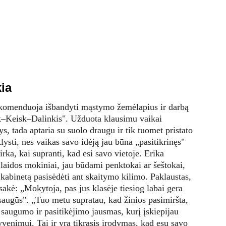
ia
komenduoja išbandyti mąstymo žemėlapius ir darbą 
k–Keisk–Dalinkis". Užduota klausimu vaikai 
s, tada aptaria su suolo draugu ir tik tuomet pristato 
ysti, nes vaikas savo idėją jau būna „pasitikrinęs" 
rka, kai supranti, kad esi savo vietoje. Erika 
 laidos mokiniai, jau būdami penktokai ar šeštokai, 
kabinetą pasisėdėti ant skaitymo kilimo. Paklaustas, 
tsakė: „Mokytoja, pas jus klasėje tiesiog labai gera 
saugūs". „Tuo metu supratau, kad žinios pasimiršta, 
 saugumo ir pasitikėjimo jausmas, kurį įskiepijau 
venimui. Tai ir yra tikrasis įrodymas, kad esu savo 