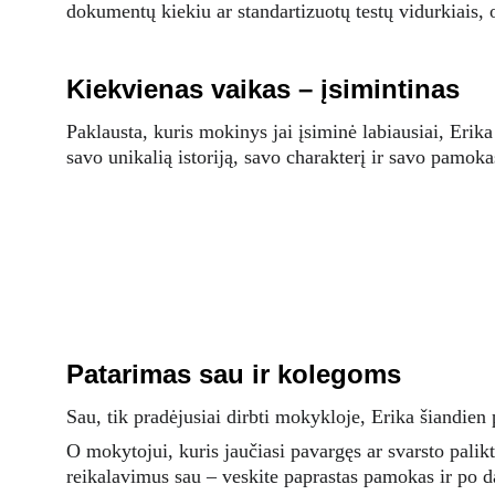
dokumentų kiekiu ar standartizuotų testų vidurkiais, 
Kiekvienas vaikas – įsimintinas
Paklausta, kuris mokinys jai įsiminė labiausiai, Erika
savo unikalią istoriją, savo charakterį ir savo pamok
Patarimas sau ir kolegoms
Sau, tik pradėjusiai dirbti mokykloje, Erika šiandie
O mokytojui, kuris jaučiasi pavargęs ar svarsto palikti
reikalavimus sau – veskite paprastas pamokas ir po da