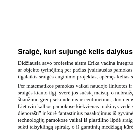
Sraigė, kuri sujungė kelis dalykus
Didžiausia savo profesine aistra Erika vadina integr
ar objekto tyrinėjimą per pačias įvairiausias pamoka
ilgalaikis sraigės auginimo projektas, apėmęs kelias s
Per matematikos pamokas vaikai naudojo liniuotes i
sraigės kiauto ilgį, svėrė jos suėstą maistą, o nubraiž
šliaužimo greitį sekundėmis ir centimetrais, duomen
Lietuvių kalbos pamokose kiekvienas mokinys vedė s
dienoraštį" ir kūrė fantastinius pasakojimus iš gyvūnė
technologijų pamokose vaikai iš plastilino lipdė sra
sukti taisyklingą spiralę, o iš gamtinių medžiagų kūrė