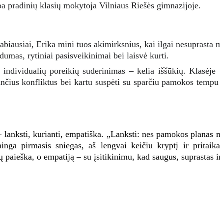
a pradinių klasių mokytoja Vilniaus Riešės gimnazijoje.
abiausiai, Erika mini tuos akimirksnius, kai ilgai nesuprasta 
umas, rytiniai pasisveikinimai bei laisvė kurti.
 individualių poreikių suderinimas – kelia iššūkių. Klasėje 
lančius konfliktus bei kartu suspėti su sparčiu pamokos tempu 
 lanksti, kurianti, empatiška. „Lanksti: nes pamokos planas m
inga pirmasis sniegas, aš lengvai keičiu kryptį ir pritai
 paieška, o empatiją – su įsitikinimu, kad saugus, suprastas 