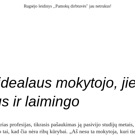
Rugsėjo leidinys ,,Pamokų dirbtuvės" jau netrukus!
ukai
Straipsniai
Mokytojų klubas skaito
Mokytojų susitikimai
Prekės
Tinkl
idealaus mokytojo, ji
s ir laimingo
rias profesijas, tikrasis pašaukimas ją pasivijo studijų metai
jo tai, kad čia nėra ribų kūrybai. „Aš nesu ta mokytoja, kuri 