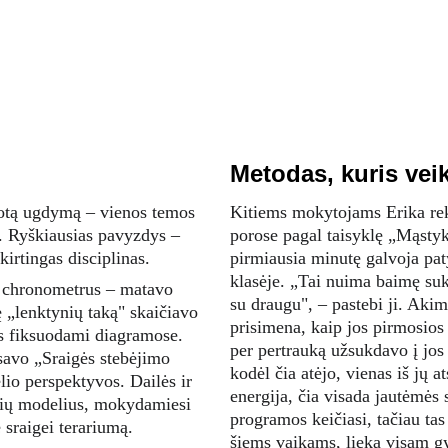
Metodas, kuris veik
uotą ugdymą – vienos temos 
Kitiems mokytojams Erika re
s. Ryškiausias pavyzdys – 
porose pagal taisyklę „Mąsty
kirtingas disciplinas.
pirmiausia minutę galvoja paty
klasėje. „Tai nuima baimę sukl
r chronometrus – matavo 
su draugu", – pastebi ji. Akimi
ę „lenktynių taką" skaičiavo 
prisimena, kaip jos pirmosios
is fiksuodami diagramose. 
per pertrauką užsukdavo į jos 
avo „Sraigės stebėjimo 
kodėl čia atėjo, vienas iš jų a
lio perspektyvos. Dailės ir 
energija, čia visada jautėmės 
igių modelius, mokydamiesi 
programos keičiasi, tačiau tas
 sraigei terariumą.
šiems vaikams, lieka visam gy