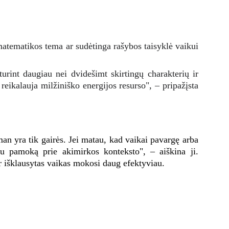
matematikos tema ar sudėtinga rašybos taisyklė vaikui
turint daugiau nei dvidešimt skirtingų charakterių ir
reikalauja milžiniško energijos resurso", – pripažįsta
an yra tik gairės. Jei matau, kad vaikai pavargę arba
kau pamoką prie akimirkos konteksto", – aiškina ji.
ir išklausytas vaikas mokosi daug efektyviau.