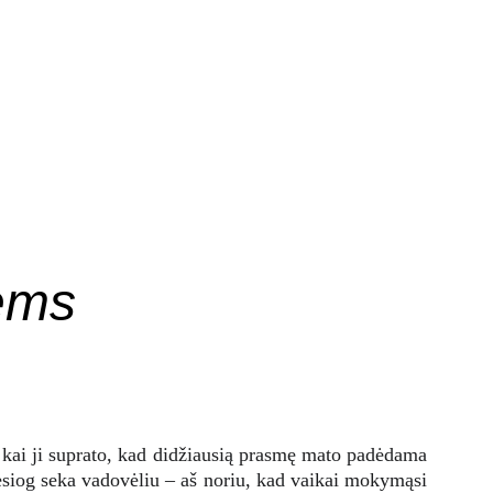
alaidė
Išoriniai renginiai
IKT ištekliai
KREPŠELIS
Moksliniai straipsniai
ems 
s, kai ji suprato, kad didžiausią prasmę mato padėdama
tiesiog seka vadovėliu – aš noriu, kad vaikai mokymąsi