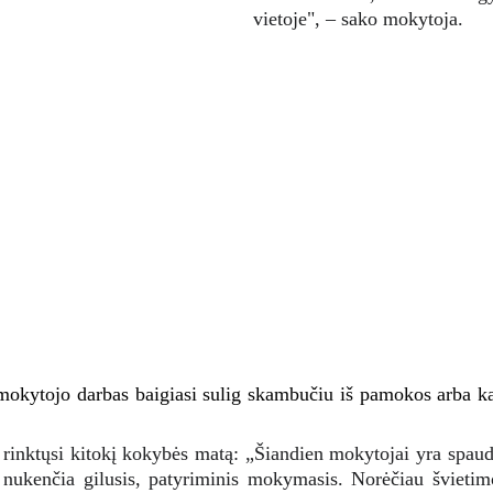
vietoje", – sako mokytoja.
 mokytojo darbas baigiasi sulig skambučiu iš pamokos arba 
ji rinktųsi kitokį kokybės matą: „Šiandien mokytojai yra spa
ais nukenčia gilusis, patyriminis mokymasis. Norėčiau šviet