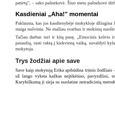
patirtų", – sako pašnekovė. Šiuo metu pašnekovė dirb
Kasdieniai „Aha!" momentai
Paklausta, kas jos kasdienybėje mokykloje džiugina l
staiga nušvinta. Ne mažiau svarbus ir mokinių nuošird
Tačiau darbas turi ir kitą pusę. „Emocinis krūvis ir
pasaulių, rasti raktą į kiekvieną vaiką, suvaldyti ky
mokytoja.
Trys žodžiai apie save
Save kaip mokytoją Erika apibūdina trimis žodžiais –
už lango vyksta kažkas neįtikėtino, pavyzdžiui, sn
Kurybiškumą ji sieja su nuolatine netradicinių metodų