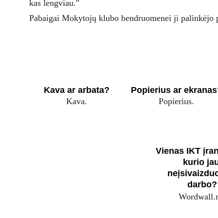
kas lengviau."
Pabaigai Mokytojų klubo bendruomenei ji palinkėjo pr
Kava ar arbata?
Popierius ar ekrana
Kava.
Popierius.
Vienas IKT įran
kurio jau
neįsivaizduo
darbo?
Wordwall.