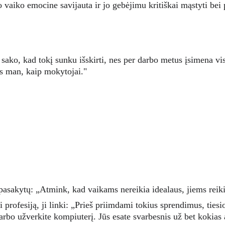
o vaiko emocine savijauta ir jo gebėjimu kritiškai mąstyti bei 
 sako, kad tokį sunku išskirti, nes per darbo metus įsimena vis
as man, kaip mokytojai."
n pasakytų: „Atmink, kad vaikams nereikia idealaus, jiems rei
 profesiją, ji linki: „Prieš priimdami tokius sprendimus, tiesi
rbo užverkite kompiuterį. Jūs esate svarbesnis už bet kokias a