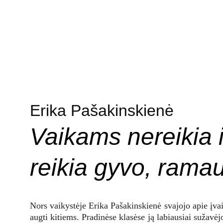
Mokomieji film
MOKYTOJŲ KLUBAS
Erika Pašakinskienė
Vaikams nereikia 
reikia gyvo, ramau
Nors vaikystėje Erika Pašakinskienė svajojo apie įvai
augti kitiems. Pradinėse klasėse ją labiausiai sužavė