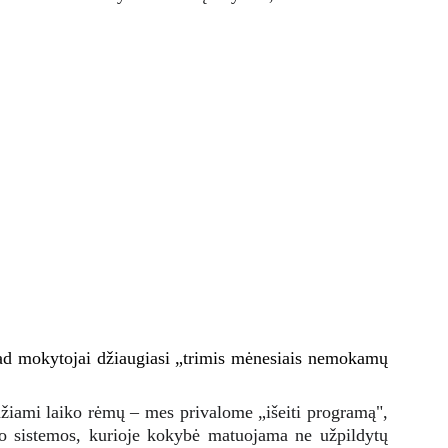
kad mokytojai džiaugiasi „trimis mėnesiais nemokamų
udžiami laiko rėmų – mes privalome „išeiti programą",
imo sistemos, kurioje kokybė matuojama ne užpildytų