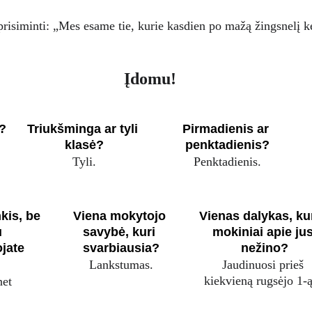
isiminti: „Mes esame tie, kurie kasdien po mažą žingsnelį ke
Įdomu!
s?
Triukšminga ar tyli 
Pirmadienis ar 
klasė?
penktadienis?
Tyli.
Penktadienis.
kis, be 
Viena mokytojo 
Vienas dalykas, ku
 
savybė, kuri 
mokiniai apie jus
jate 
svarbiausia?
nežino?
Lankstumas.
Jaudinuosi prieš 
kiekvieną rugsėjo 1-ą
net