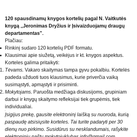
120 spausdinamų knygos kortelių pagal N. Vaitkutės
knygą ,,Jeronimas Dryžius ir Įsivaizduojamų draugų
departamentas".
Plačiau:
Rinkinį sudaro 120 kortelių PDF formatu.
Klausimai apie siužetą, veikėjus ir kt. knygos aspektus.
Korteles galima pritaikyti:
Tėvams.
Vakaro skaitymas tampa gyvu pokalbiu. Kortelės
padeda užduoti tuos klausimus, kurie priverčia vaiką
susimąstyti, apmąstyti ir prisiminti.
Mokytojams
. Paruošta medžiaga diskusijoms, grupiniam
darbui ir knygų skaitymo refleksijai tiek grupėmis, tiek
individualiai.
Įsigijus prekę, gausite elektroninį laišką su nuoroda, kurią
paspaudę atsisiųsite korteles. Tai turite padaryti per 30
dienų nuo pirkimo. Susidūrus su nesklandumais, rašykite
elektroniniu paštu mokytojuklubas.info@gmail.com.