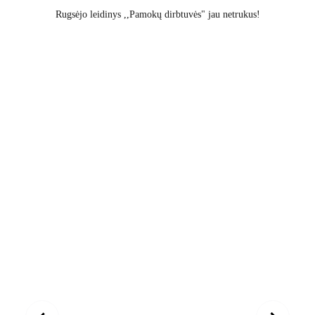
Rugsėjo leidinys ,,Pamokų dirbtuvės" jau netrukus!
MOKYTOJŲ KLUBAS