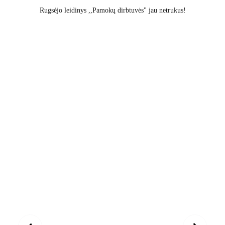
Rugsėjo leidinys ,,Pamokų dirbtuvės" jau netrukus!
MOKYTOJŲ KLUBAS