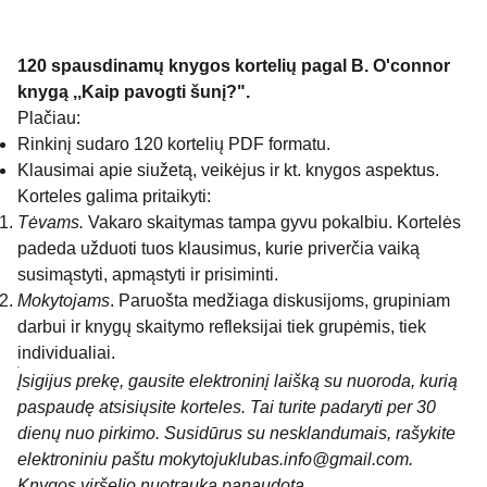
120 spausdinamų knygos kortelių pagal B. O'connor
knygą ,,Kaip pavogti šunį?".
Plačiau:
Rinkinį sudaro 120 kortelių PDF formatu.
Klausimai apie siužetą, veikėjus ir kt. knygos aspektus.
Korteles galima pritaikyti:
Tėvams.
Vakaro skaitymas tampa gyvu pokalbiu. Kortelės
padeda užduoti tuos klausimus, kurie priverčia vaiką
susimąstyti, apmąstyti ir prisiminti.
Mokytojams
. Paruošta medžiaga diskusijoms, grupiniam
darbui ir knygų skaitymo refleksijai tiek grupėmis, tiek
individualiai.
Įsigijus prekę, gausite elektroninį laišką su nuoroda, kurią
paspaudę atsisiųsite korteles. Tai turite padaryti per 30
dienų nuo pirkimo. Susidūrus su nesklandumais, rašykite
elektroniniu paštu mokytojuklubas.info@gmail.com.
Knygos viršelio nuotrauka panaudota