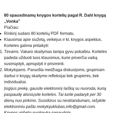
80 spausdinamų knygos kortelių pagal R. Dahl knygą
,,Vonka"
Plačiau:
Rinkinį sudaro 80 kortelių PDF formatu.
Klausimai apie siužetą, veikėjus ir kt. knygos aspektus.
Korteles galima pritaikyti:
Tėvams.
Vakaro skaitymas tampa gyvu pokalbiu. Kortelės
padeda užduoti tuos klausimus, kurie priverčia vaiką
susimąstyti, apmąstyti ir prisiminti.
Mokytojams
. Paruošta medžiaga diskusijoms, grupiniam
darbui ir knygų skaitymo refleksijai tiek grupėmis, tiek
individualiai.
Įsigijus prekę, gausite elektroninį laišką su nuoroda, kurią
paspaudę atsisiųsite korteles. Tai turite padaryti per 30
dienų nuo pirkimo. Susidūrus su nesklandumais, rašykite
elektroniniu paštu mokytojuklubas.info@gmail.com.
Knygos viršelio nuotrauka panaudota