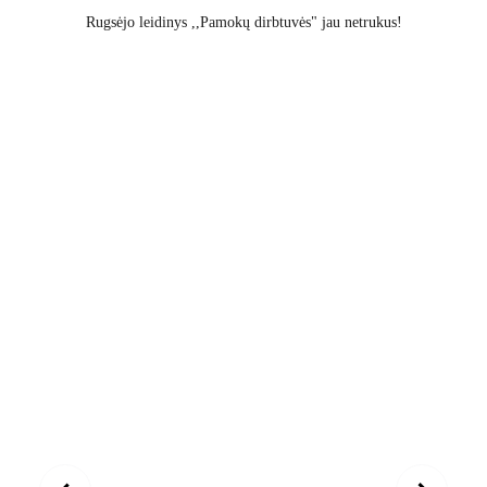
Rugsėjo leidinys ,,Pamokų dirbtuvės" jau netrukus!
MOKYTOJŲ KLUBAS