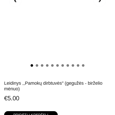
Leidinys ,,Pamokų dirbtuvės" (gegužės - birželio
mėnuo)
€5.00
PRIDĖTI Į KREPŠELĮ