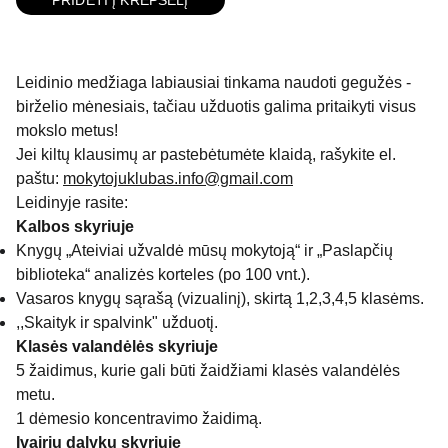
Leidinio medžiaga labiausiai tinkama naudoti gegužės -
birželio mėnesiais, tačiau užduotis galima pritaikyti visus
mokslo metus!
Jei kiltų klausimų ar pastebėtumėte klaidą, rašykite el.
paštu:
mokytojuklubas.info@gmail.com
Leidinyje rasite:
Kalbos skyriuje
Knygų „Ateiviai užvaldė mūsų mokytoją“ ir „Paslapčių
biblioteka“ analizės korteles (po 100 vnt.).
Vasaros knygų sąrašą (vizualinį), skirtą 1,2,3,4,5 klasėms.
,,Skaityk ir spalvink" užduotį.
Klasės valandėlės skyriuje
5 žaidimus, kurie gali būti žaidžiami klasės valandėlės
metu.
1 dėmesio koncentravimo žaidimą.
Įvairių dalykų skyriuje