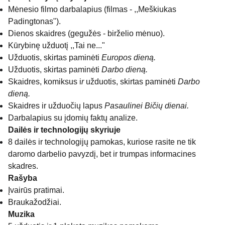
Mėnesio filmo darbalapius (filmas - ,,Meškiukas
Padingtonas").
Dienos skaidres (gegužės - birželio mėnuo).
Kūrybinę užduotį ,,Tai ne..."
Užduotis, skirtas paminėti
Europos dieną.
Užduotis, skirtas paminėti
Darbo dieną.
Skaidres, komiksus i
r
užduotis, skirtas paminėti
Darbo
dieną.
Skaidres ir užduočių lapus
Pasaulinei Bičių dienai.
Darbalapius su įdomių faktų analize.
Dailės ir technologijų skyriuje
8 dailės ir technologijų pamokas, kuriose rasite ne tik
daromo darbelio pavyzdį, bet ir trumpas informacines
skadres.
Rašyba
Įvairūs pratimai.
Braukažodžiai.
Muzika