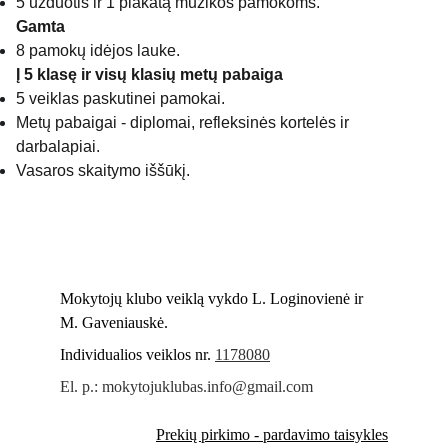
5 užduotis ir 1 plakatą muzikos pamokoms.
Gamta
8 pamokų idėjos lauke.
Į 5 klasę ir visų klasių metų pabaiga
5 veiklas paskutinei pamokai.
Metų pabaigai - diplomai, refleksinės kortelės ir
darbalapiai.
Vasaros skaitymo iššūkį.
Mokytojų klubo veiklą vykdo L. Loginovienė ir 
M. Gaveniauskė.
Individualios veiklos nr. 
1178080
El. p.: mokytojuklubas.info@gmail.com
Prekių pirkimo - pardavimo taisykles