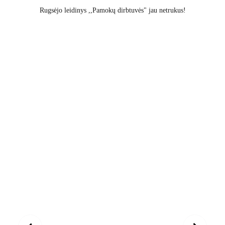
Rugsėjo leidinys ,,Pamokų dirbtuvės" jau netrukus!
MOKYTOJŲ KLUBAS